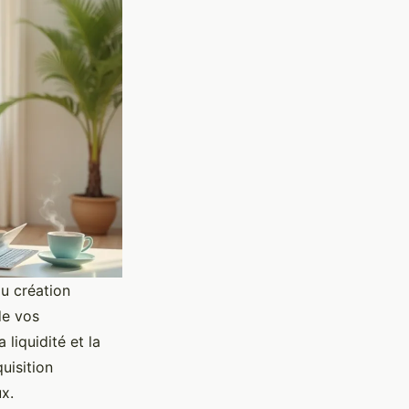
ou création
de vos
 liquidité et la
uisition
x.