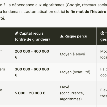
que ? La dépendance aux algorithmes (Google, réseaux socia
u lendemain. L’automatisation est ici
le fin mot de l'histoire
rté.
💰 Capital requis
⏱️ 
⚠️ Risque perçu
(ordre de grandeur)
ges
if
200 000 - 400 000
Mod
Moyen à élevé
€
loca
ers
300 000 - 600 000
Faib
Moyen (volatilité)
€
occ
Élevé
ne
Éle
5 000 - 20 000 €
(concurrence,
très
algorithmes)