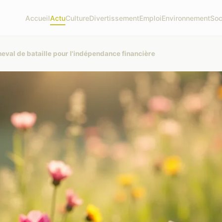
Accueil
Actu
Culture
Divertissement
Emploi
Environnement
Soc
heval de bataille pour l'indépendance financière