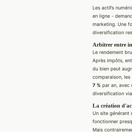
Les actifs numér
en ligne - demand
marketing. Une foi
diversification re
Arbitrer entre i
Le rendement brut
Après impôts, ent
du bien peut augm
comparaison, les 
7 %
par an, avec u
diversification v
La création d'ac
Un site générant d
fonctionner presqu
Mais contrairemen