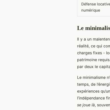
Défense locativ
numérique
Le minimalism
Il y a un malente
réalité, ce qui c
charges fixes - 
patrimoine requis
par deux le capita
Le minimalisme n’
temps, de l’énerg
expériences qu’un
l’indépendance fi
se joue là
, souven