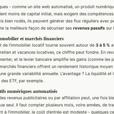
iques - comme un site web automatisé, un produit numériqu
ent moins de capital initial, mais exigent des compétence
s bien rodés, ils peuvent générer des flux réguliers avec pe
ste la meilleure façon de sécuriser ses
revenus passifs
sur 
mmobilier et marchés financiers
 de l’immobilier locatif tourne souvent autour de
3 à 5 %
a
retien et vacances locatives, ce chiffre peut fondre. En rev
enter, et le levier bancaire amplifie les gains (comme les p
marchés financiers offrent un rendement historique moyen 
ne grande variabilité annuelle. L’avantage ? La liquidité et l
ia des ETF, par exemple.
tifs numériques automatisés
es revenus publicitaires ou par affiliation peut, une fois bi
e seul. Il faut compter plusieurs mois, voire années, de tra
t à l’immobilier, le coût d’entrée est modeste - quelques c