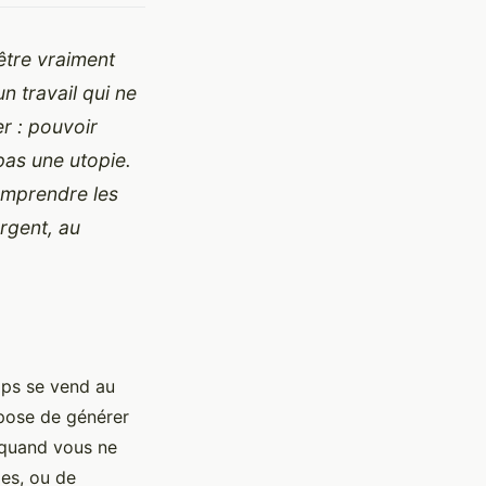
être vraiment
n travail qui ne
er : pouvoir
pas une utopie.
comprendre les
argent, au
emps se vend au
uppose de générer
 quand vous ne
ies, ou de