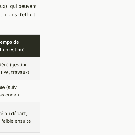
ux), qui peuvent
: moins d’effort
Temps de
tion estimé
éré (gestion
tive, travaux)
le (suivi
asionnel)
vé au départ,
 faible ensuite