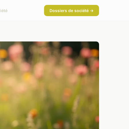
iété
Dossiers de société →