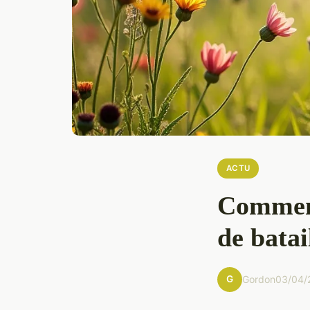
ACTU
Comment 
de batai
G
Gordon
03/04/