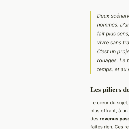
Deux scénari
nommés. D’un 
fait plus sens
vivre sans tr
C’est un proj
rouages. Le p
temps, et au s
Les piliers d
Le cœur du sujet,
plus offrant, à un
des
revenus pass
faites rien. Ces r