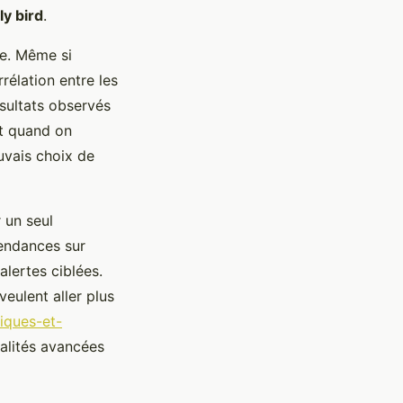
ly bird
.
ce. Même si
rélation entre les
ésultats observés
ut quand on
uvais choix de
 un seul
tendances sur
alertes ciblées.
eulent aller plus
iques-et-
alités avancées