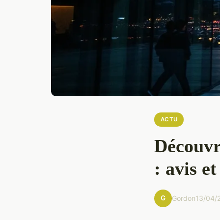
ACTU
Découvr
: avis e
G
Gordon
13/04/