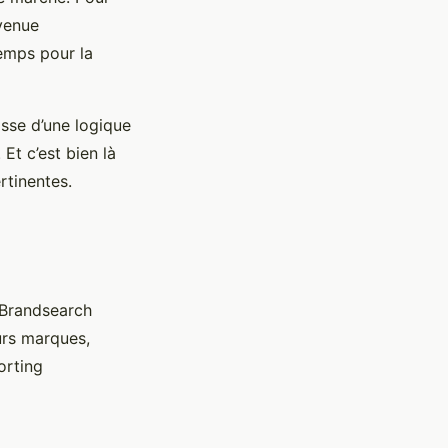
venue
temps pour la
asse d’une logique
Et c’est bien là
rtinentes.
t Brandsearch
urs marques,
orting