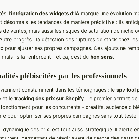
és, l’
intégration des widgets d’IA
marque une évolution ma
 désormais les tendances de manière prédictive : ils antic
s de ventes, mais aussi les risques de saturation de niche o
. Autre progrès : la détection des ruptures de stock chez les
ux pour ajuster ses propres campagnes. Ces ajouts ne rem
 mais ils la renforcent - et ça, c’est du
bon sens
.
alités plébiscitées par les professionnels
eviennent constamment dans les témoignages : le
spy tool 
e
et le
tracking des prix sur Shopify
. Le premier permet de
s fonctionnent pour les concurrents - créatifs, audience cibl
are pour optimiser ses propres campagnes sans tout tester
i dynamique des prix, est tout aussi stratégique. Il alerte e
ncurrent, permettant de réagir avant de perdre des parts 