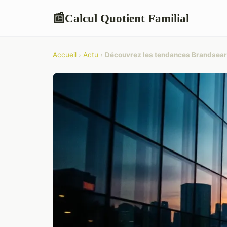
Calcul Quotient Familial
📰
Accueil
›
Actu
›
Découvrez les tendances Brandsearc