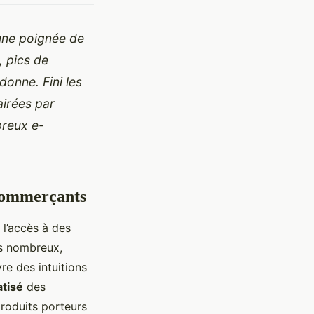
 une poignée de
, pics de
donne. Fini les
airées par
breux e-
-commerçants
 l’accès à des
us nombreux,
vre des intuitions
atisé
des
produits porteurs