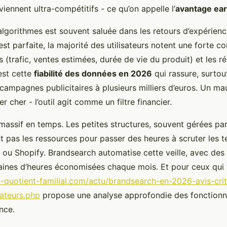
viennent ultra-compétitifs - ce qu’on appelle l’
avantage ear
algorithmes est souvent saluée dans les retours d’expérien
t parfaite, la majorité des utilisateurs notent une forte cor
s (trafic, ventes estimées, durée de vie du produit) et les r
est cette
fiabilité des données en 2026
qui rassure, surto
 campagnes publicitaires à plusieurs milliers d’euros. Un ma
r cher - l’outil agit comme un filtre financier.
 massif en temps. Les petites structures, souvent gérées par
nt pas les ressources pour passer des heures à scruter les 
 ou Shopify. Brandsearch automatise cette veille, avec des 
zaines d’heures économisées chaque mois. Et pour ceux qui v
ul-quotient-familial.com/actu/brandsearch-en-2026-avis-crit
sateurs.php
propose une analyse approfondie des fonctionn
ence.