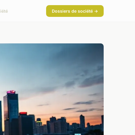
iété
Dossiers de société →