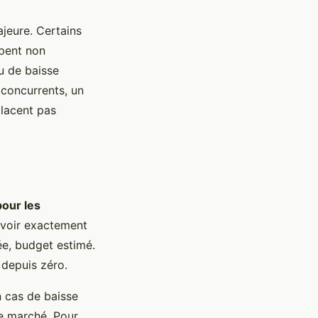
jeure. Certains
ipent non
u de baisse
 concurrents, un
placent pas
pour les
 voir exactement
ée, budget estimé.
 depuis zéro.
n cas de baisse
de marché. Pour