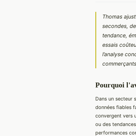
Thomas ajuste
secondes, des
tendance, éme
essais coûteu
l’analyse con
commerçant
Pourquoi l'a
Dans un secteur s
données fiables f
convergent vers un
ou des tendances s
performances conc