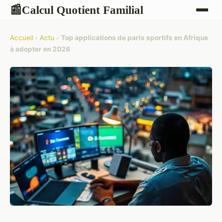
Calcul Quotient Familial
📰
Accueil
›
Actu
›
Top applications de paris sportifs en Afrique
à adopter en 2026